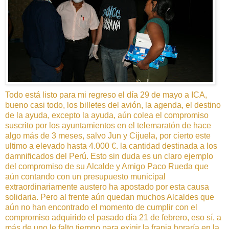
Todo está listo para mi regreso el día 29 de mayo a ICA,
bueno casi todo, los billetes del avión, la agenda, el destino
de la ayuda, excepto la ayuda, aún colea el compromiso
suscrito por los ayuntamientos en el telemaratón de hace
algo más de 3 meses, salvo Jun y Cijuela, por cierto este
ultimo a elevado hasta 4.000 €. la cantidad destinada a los
damnificados del Perú. Esto sin duda es un claro ejemplo
del compromiso de su Alcalde y Amigo Paco Rueda que
aún contando con un presupuesto municipal
extraordinariamente austero ha apostado por esta causa
solidaria. Pero al frente aún quedan muchos Alcaldes que
aún no han encontrado el momento de cumplir con el
compromiso adquirido el pasado día 21 de febrero, eso sí, a
más de uno le falto tiempo para exigir la franja horaría en la