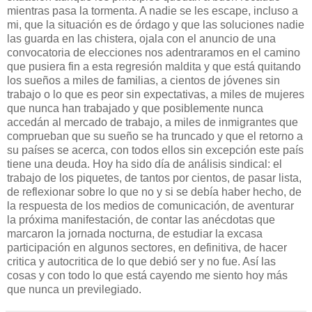
mientras pasa la tormenta. A
nadie
se les escape, incluso a
mi, que la situación es de
órdago
y que las soluciones nadie
las guarda en las
chistera
, ojala con el anuncio de una
convocatoria de elecciones nos
adentraramos
en el camino
que pusiera fin a esta regresión maldita y que está quitando
los sueños a miles de familias, a cientos de jóvenes sin
trabajo o lo que es peor sin expectativas, a miles de mujeres
que nunca han trabajado y que
posiblemente
nunca
accedán
al mercado de trabajo, a miles de inmigrantes que
comprueban que su sueño se ha truncado y que el retorno a
su
países
se acerca, con todos ellos sin
excepción
este
país
tiene una deuda. Hoy ha sido día de análisis sindical: el
trabajo de los piquetes, de tantos por cientos, de pasar lista,
de reflexionar sobre lo que no y si se
debía
haber hecho, de
la respuesta de los medios de
comunicación
, de aventurar
la próxima manifestación, de contar las
anécdotas
que
marcaron la jornada nocturna, de estudiar la
excasa
participación
en algunos sectores, en definitiva, de hacer
critica y
autocritica
de lo que
debió
ser y no
fue
.
Así
las
cosas y con todo lo que está cayendo me siento hoy más
que nunca un
previlegiado
.