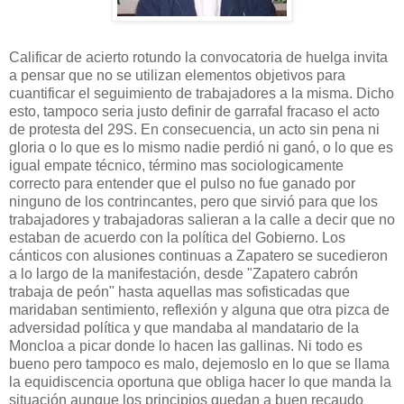
Calificar de acierto rotundo la convocatoria de huelga invita
a pensar que no se utilizan elementos objetivos para
cuantificar el seguimiento de
trabajadores
a la misma. Dicho
esto, tampoco seria justo definir de garrafal fracaso el acto
de protesta del 29S. En consecuencia, un acto sin pena ni
gloria o lo que es lo mismo nadie
perdió
ni ganó, o lo que es
igual empate técnico, término mas
sociologicamente
correcto para entender que el pulso no
fue
ganado por
ninguno de los contrincantes, pero que sirvió para que los
trabajadores
y
trabajadoras
salieran a la calle a decir que no
estaban de acuerdo con la
política
del Gobierno. Los
cánticos
con alusiones continuas a Zapatero se sucedieron
a lo largo de la manifestación, desde "Zapatero cabrón
trabaja de peón" hasta aquellas mas
sofisticadas
que
maridaban
sentimiento, reflexión y alguna que otra pizca de
adversidad
política
y que mandaba al mandatario de la
Moncloa
a picar donde lo hacen las gallinas. Ni todo es
bueno pero tampoco es malo,
dejemoslo
en lo que se llama
la
equidiscencia
oportuna que obliga hacer lo que manda la
situación aunque los principios quedan a buen recaudo