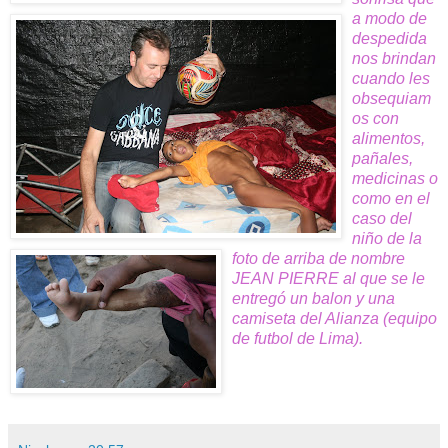
a modo de
despedida
nos brindan
cuando les
obsequiam
os con
alimentos,
pañales,
medicinas o
como en el
caso del
niño de la
foto de arriba de nombre
JEAN PIERRE al que se le
entregó un balon y una
camiseta del Alianza (equipo
de futbol de Lima).