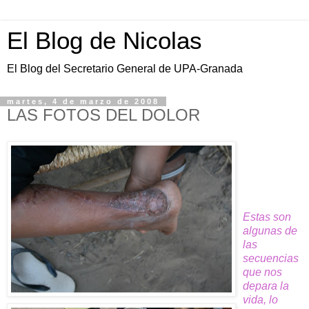
El Blog de Nicolas
El Blog del Secretario General de UPA-Granada
martes, 4 de marzo de 2008
LAS FOTOS DEL DOLOR
Estas son
algunas de
las
secuencias
que nos
depara la
vida, lo