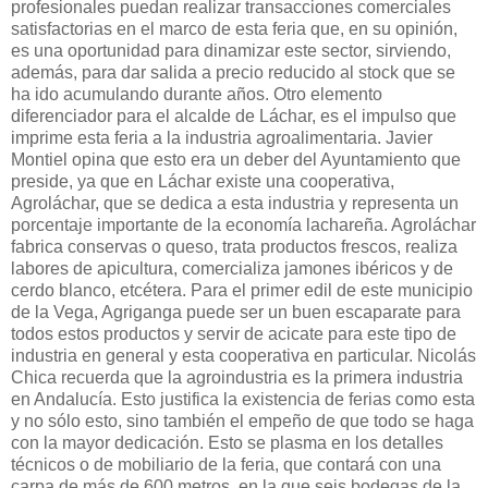
profesionales puedan realizar transacciones comerciales
satisfactorias en el marco de esta feria que, en su opinión,
es una oportunidad para dinamizar este sector, sirviendo,
además, para dar salida a precio reducido al stock que se
ha ido acumulando durante años. Otro elemento
diferenciador para el alcalde de Láchar, es el impulso que
imprime esta feria a la industria agroalimentaria. Javier
Montiel opina que esto era un deber del Ayuntamiento que
preside, ya que en Láchar existe una cooperativa,
Agroláchar, que se dedica a esta industria y representa un
porcentaje importante de la economía lachareña. Agroláchar
fabrica conservas o queso, trata productos frescos, realiza
labores de apicultura, comercializa jamones ibéricos y de
cerdo blanco, etcétera. Para el primer edil de este municipio
de la Vega, Agriganga puede ser un buen escaparate para
todos estos productos y servir de acicate para este tipo de
industria en general y esta cooperativa en particular. Nicolás
Chica recuerda que la agroindustria es la primera industria
en Andalucía. Esto justifica la existencia de ferias como esta
y no sólo esto, sino también el empeño de que todo se haga
con la mayor dedicación. Esto se plasma en los detalles
técnicos o de mobiliario de la feria, que contará con una
carpa de más de 600 metros, en la que seis bodegas de la