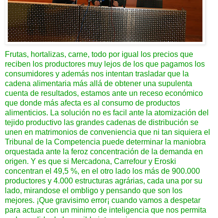
Frutas, hortalizas, carne, todo por igual los precios que
reciben los productores muy lejos de los que pagamos los
consumidores y además nos intentan trasladar que la
cadena alimentaria más allá de obtener una supulenta
cuenta de resultados, estamos ante un receso económico
que donde más afecta es al consumo de productos
alimenticios. La solución no es facil ante la atomización del
tejido productivo las grandes cadenas de distribución se
unen en matrimonios de conveniencia que ni tan siquiera el
Tribunal de la Competencia puede determinar la maniobra
orquestada ante la feroz concentración de la demanda en
origen. Y es que si Mercadona, Carrefour y Eroski
concentran el 49,5 %, en el otro lado los más de 900.000
productores y 4.000 estructuras agrárias, cada una por su
lado, mirandose el ombligo y pensando que son los
mejores. ¡Que gravisimo error¡ cuando vamos a despetar
para actuar con un minimo de inteligencia que nos permita