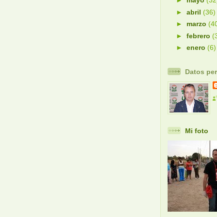
►
mayo
(32
►
abril
(36)
►
marzo
(4
►
febrero
(
►
enero
(6)
Datos pe
Mi foto