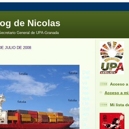
log de Nicolas
 Secretario General de UPA-Granada
DE JULIO DE 2008
Def
initi
va
Acceso a 
me
Acceso a mi
nte
aye
r le
Mi lista 
dab
am
os
la