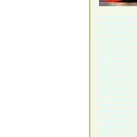
primer container
problemas deriva
aduanera han que
saldrá de Algecir
julio al parecer v
adversa climatolo
atlantico. De una
que un dia u otro
mundo, de igual 
que otro saqueo p
abundan por los 
más me preocupan
puerto de Callao
diseñada la estr
otro pronóstico, 
tan afamado puert
encima el contene
mismo día de su 
En el container n
donada, por lo q
container. En co
mercancia en esta