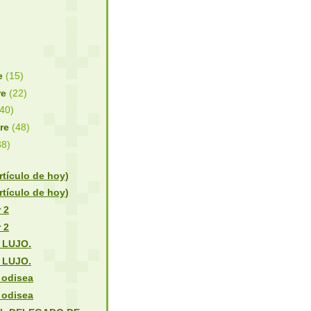
re
(15)
re
(22)
(40)
bre
(48)
38)
rtículo de hoy)
rtículo de hoy)
 2
 2
 LUJO.
 LUJO.
 odisea
 odisea