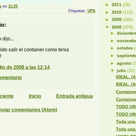
imentos. Asi que manos a la obra.
►
2011
(26)
s
en
11:25
Etiquetas:
UPA
►
2010
(115)
►
2009
(185)
io:
▼
2008
(379)
►
diciemb
dijo...
►
noviemb
►
octubre
do salir el container como tenia
►
septiem
?
►
agosto
(
lio de 2008 a las 12:14
▼
julio
(32)
IDEAL. (A
omentario
IDEAL. (A
Container
ciente
Inicio
Entrada antigua
Container
TODO UN
nviar comentarios (Atom)
TODO UN
Toda una
Toda una