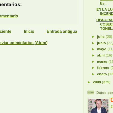
Es...
entarios:
EN LA L
INCEND
omentario
UPA-GRA
COSECH
TONELA
ciente
Inicio
Entrada antigua
►
julio
(20)
nviar comentarios (Atom)
►
junio
(22
►
mayo
(11
►
abril
(16)
►
marzo
(1
►
febrero
(
►
enero
(12
►
2008
(379)
Datos pe