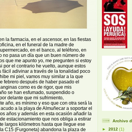
n la farmacia, en el ascensor, en las fiestas
oficina, en el funeral de la madre de
upermercado, en el banco, al teléfono, en
ño no pasa un día que un buen número de
 los que me apunto yo, me pregunten si estoy
i por el contrario he vuelto, aunque estos
 fácil adivinar a través de la tonalidad poco
ibe mi piel, vamos muy similar a la que
de febrero después de haber pasado el
 anginas como es de rigor, que mis
año se han esfumado, suspendido o
or delante que mi sufrimiento,
e año, es mínimo y eso que con otra será la
acudo a la playa de Almuñecar a soportar el
 los años y además en esta ocasión añadir la
 de estacionamiento que nos obliga a estirar
Archivo d
te largos kilómetros hasta que llegue ese
►
2012
(1)
a C15 (Furgoneta) abandona la plaza de