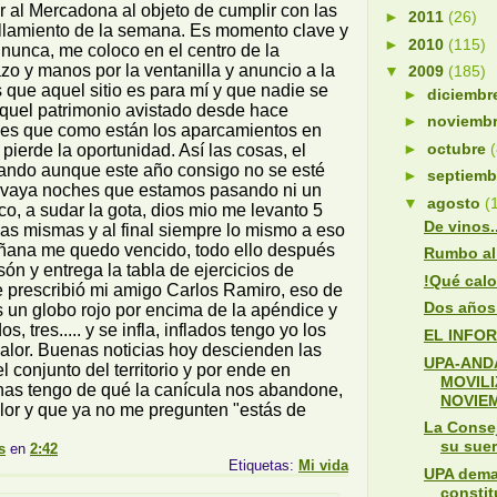
r al Mercadona al objeto de cumplir con las
►
2011
(26)
allamiento de la semana. Es momento clave y
►
2010
(115)
 nunca, me coloco en el centro de la
zo y manos por la ventanilla y anuncio a la
▼
2009
(185)
s que aquel sitio es para mí y que nadie se
►
diciemb
aquel patrimonio avistado desde hace
►
noviemb
 es que como están los aparcamientos en
►
octubre
 pierde la oportunidad. Así las cosas, el
jando aunque este año consigo no se esté
►
septiem
r, vaya noches que estamos pasando ni un
▼
agosto
(
sco, a sudar la gota, dios mio me levanto 5
De vinos..
as mismas y al final siempre lo mismo a eso
añana me quedo vencido, todo ello después
Rumbo al
són y entrega la tabla de ejercicios de
!Qué calo
e prescribió mi amigo Carlos Ramiro, eso de
Dos años
 un globo rojo por encima de la apéndice y
s, tres..... y se infla, inflados tengo yo los
EL INFO
o calor. Buenas noticias hoy descienden las
UPA-AND
l conjunto del territorio y por ende en
MOVIL
as tengo de qué la canícula nos abandone,
NOVIEM
alor y que ya no me pregunten "estás de
La Conse
su suer
s
en
2:42
Etiquetas:
Mi vida
UPA dema
constit