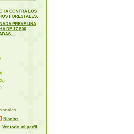
UCHA CONTRA LOS
IOS FORESTALES.
NADA PREVÉ UNA
A DE 17.500
DAS ...
)
)
9)
26)
)
rsonales
Nicolas
Ver todo mi perfil