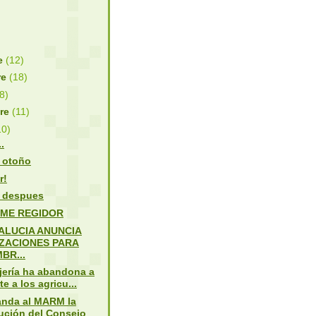
re
(12)
re
(18)
(8)
bre
(11)
10)
.
 otoño
r!
 despues
RME REGIDOR
ALUCIA ANUNCIA
IZACIONES PARA
BR...
jería ha abandona a
te a los agricu...
nda al MARM la
ución del Consejo