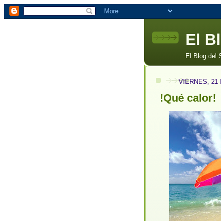
El B
El Blog del
VIERNES, 21
!Qué calor!