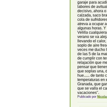
garaje para acudi
labores de avitu
decisivo, ahora o
calzada, saco bra
cola de sufridore
atreva a ocupar 
algunas horas. Y
Velilla cualquiera
verano se va ale
llevando el calo
soplo de aire fre
veces me ducho l
de las 5 de la m
de cumplir con te
relajación que m
pensar que tienes
que soplas una, do
hue...... de tant
temperaturas en e
Granada, que gan
que se valla el c
vacaciones".
Publicado por
Nicola