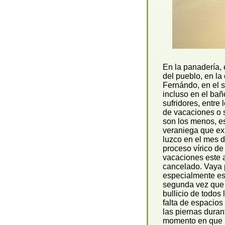
En la panadería, e
del pueblo, en la 
Fernándo, en el s
incluso en el ba
sufridores, entre
de vacaciones o s
son los menos, es
veraniega que exh
luzco en el mes 
proceso vírico de
vacaciones este 
cancelado. Vaya p
especialmente est
segunda vez que 
bullicio de todos
falta de espacios
las piernas duran
momento en que l