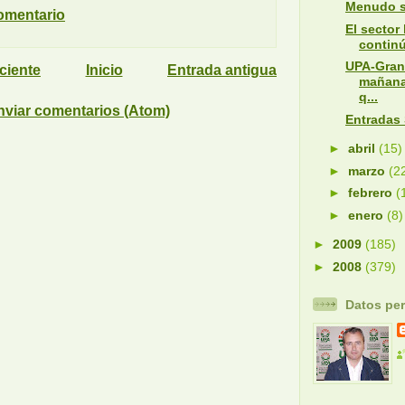
Menudo s
omentario
El sector
continú
UPA-Gran
ciente
Inicio
Entrada antigua
mañana 
q...
nviar comentarios (Atom)
Entradas 
►
abril
(15)
►
marzo
(2
►
febrero
(
►
enero
(8)
►
2009
(185)
►
2008
(379)
Datos pe