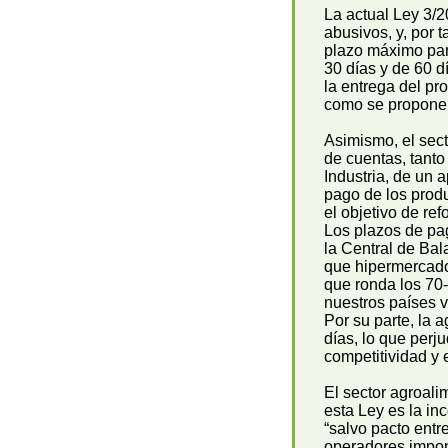
La actual Ley 3/2
abusivos, y, por t
plazo máximo par
30 días y de 60 d
la entrega del pr
como se propone
Asimismo, el secto
de cuentas, tanto
Industria, de un 
pago de los prod
el objetivo de re
Los plazos de pag
la Central de Ba
que hipermercad
que ronda los 70
nuestros países 
Por su parte, la 
días, lo que perju
competitividad y 
El sector agroali
esta Ley es la in
“salvo pacto entr
operadores impon