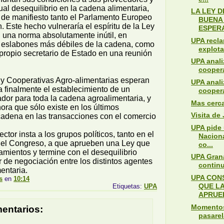
tual desequilibrio en la cadena alimentaria,
LA LEY 
 de manifiesto tanto el Parlamento Europeo
BUENA 
 Este hecho vulneraría el espíritu de la Ley
ESPERA
en una norma absolutamente inútil, en
UPA recl
s eslabones más débiles de la cadena, como
explota
propio secretario de Estado en una reunión
UPA anali
coopera
 y Cooperativas Agro-alimentarias esperan
UPA anali
a finalmente el establecimiento de un
coopera
dor para toda la cadena agroalimentaria, y
Mas cerca
ra que sólo existe en los últimos
Visita de 
cadena en las transacciones con el comercio
UPA pide
sector insta a los grupos políticos, tanto en el
Naciona
el Congreso, a que aprueben una Ley que
co...
amientos y termine con el desequilibrio
UPA Gran
r de negociación entre los distintos agentes
continu
entaria.
UPA CON
s
en
10:14
QUE L
Etiquetas:
UPA
APRUEB
Momentos
entarios:
pasarel