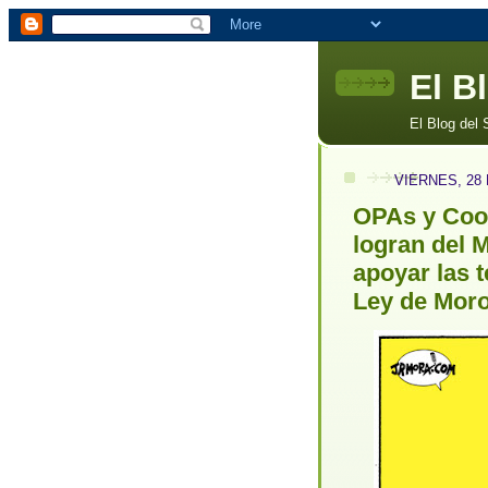
El B
El Blog del
VIERNES, 28
OPAs y Coop
logran del
apoyar las t
Ley de Mor