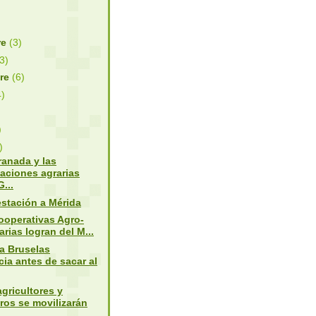
re
(3)
(3)
bre
(6)
4)
)
)
anada y las
aciones agrarias
...
stación a Mérida
ooperativas Agro-
arias logran del M...
a Bruselas
ia antes de sacar al
agricultores y
ros se movilizarán