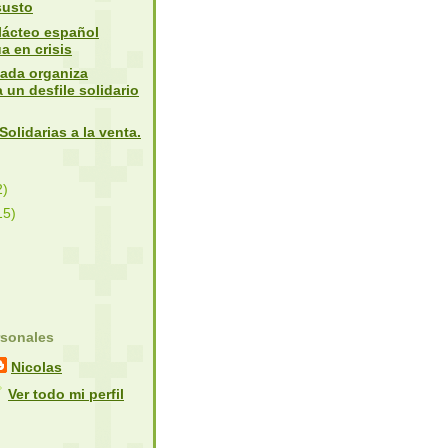
usto
 lácteo español
a en crisis
ada organiza
un desfile solidario
Solidarias a la venta.
2)
15)
rsonales
Nicolas
Ver todo mi perfil