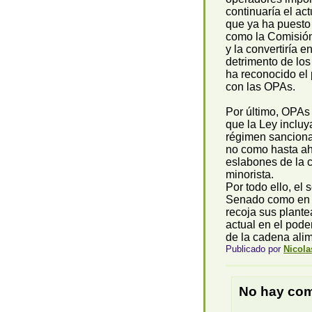
continuaría el ac
que ya ha puesto
como la Comisión.
y la convertiría 
detrimento de lo
ha reconocido el 
con las OPAs.
Por último, OPAs
que la Ley incluy
régimen sanciona
no como hasta aho
eslabones de la 
minorista.
Por todo ello, el 
Senado como en 
recoja sus plante
actual en el pode
de la cadena alim
Publicado por
Nicola
No hay com