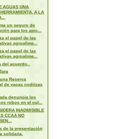
DE AGUAS UNA
HERRAMIENTA, A LA
...
ama un seguro de
ción para los apic...
za el papel de las
tivas agroalime...
za el papel de las
tivas agroalime...
 del acuerdo..
Jara
 una Reserva
l de vacas nodrizas
ada denuncia los
os robos en el cul...
SIDERA INADMISIBLE
AS CCAA NO
EN...
 de la presentación
a solidaria.