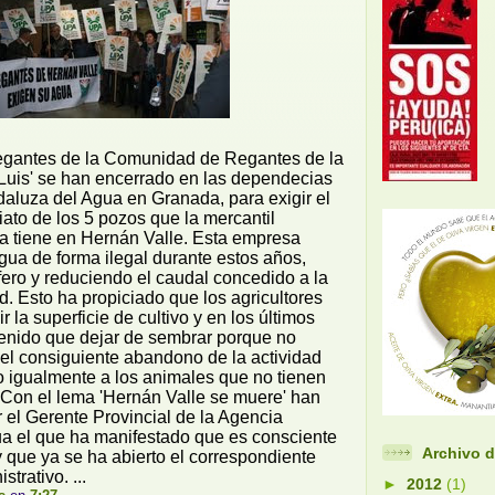
egantes de la Comunidad de Regantes de la
Luis' se han encerrado en las dependecias
aluza del Agua en Granada, para exigir el
ato de los 5 pozos que la mercantil
a tiene en Hernán Valle. Esta empresa
ua de forma ilegal durante estos años,
fero y reduciendo el caudal concedido a la
. Esto ha propiciado que los agricultores
 la superficie de cultivo y en los últimos
enido que dejar de sembrar porque no
el consiguiente abandono de la actividad
o igualmente a los animales que no tienen
 Con el lema 'Hernán Valle se muere' han
r el Gerente Provincial de la Agencia
a el que ha manifestado que es consciente
Archivo d
y que ya se ha abierto el correspondiente
trativo. ...
►
2012
(1)