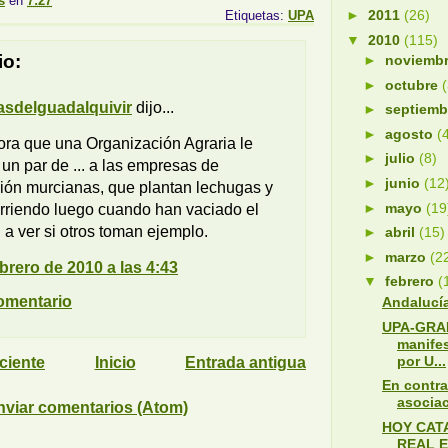
s
en
7:27
►
2011
(26)
Etiquetas:
UPA
▼
2010
(115)
io:
►
noviemb
►
octubre
sdelguadalquivir
dijo...
►
septiem
►
agosto
(
ora que una Organización Agraria le
►
julio
(8)
un par de ... a las empresas de
►
junio
(12
ión murcianas, que plantan lechugas y
►
mayo
(19
rriendo luego cuando han vaciado el
, a ver si otros toman ejemplo.
►
abril
(15)
►
marzo
(2
brero de 2010 a las 4:43
▼
febrero
(
omentario
Andalucí
UPA-GRAN
manife
por U...
ciente
Inicio
Entrada antigua
En contra
asociac
nviar comentarios (Atom)
HOY CAT
REAL E