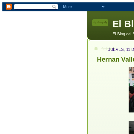
El B
El Blog del
JUEVES, 11 
Hernan Vall