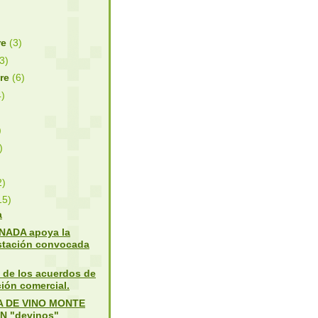
re
(3)
(3)
bre
(6)
4)
)
)
2)
15)
a
ADA apoya la
stación convocada
 de los acuerdos de
ión comercial.
A DE VINO MONTE
N "devinos"