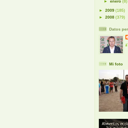
►
enero
(8)
►
2009
(185)
►
2008
(379)
Datos pe
Mi foto