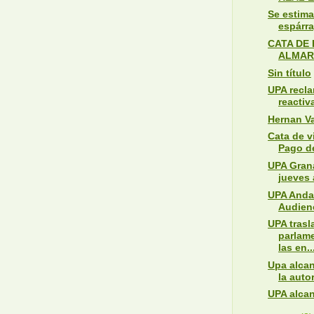
Se estima
espárr
CATA DE
ALMARA
Sin título
UPA recl
reactiv
Hernan Va
Cata de v
Pago de
UPA Gran
jueves 
UPA Andal
Audienc
UPA trasl
parlam
las en..
Upa alca
la autor
UPA alca