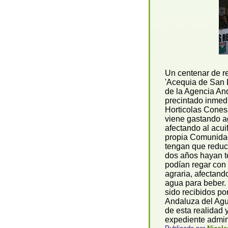
Un centenar de r
'Acequia de San 
de la Agencia And
precintado inmedi
Horticolas Cones
viene gastando ag
afectando al acui
propia Comunidad
tengan que reducir
dos años hayan t
podían regar con 
agraria, afectand
agua para beber.
sido recibidos po
Andaluza del Agu
de esta realidad 
expediente adminis