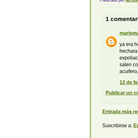
Publicado por
Nicola
1 comentar
marisma
ya era h
hechara 
expoliac
salen co
acuifero
12 de fe
Publicar un c
Entrada más re
Suscribirse a:
E