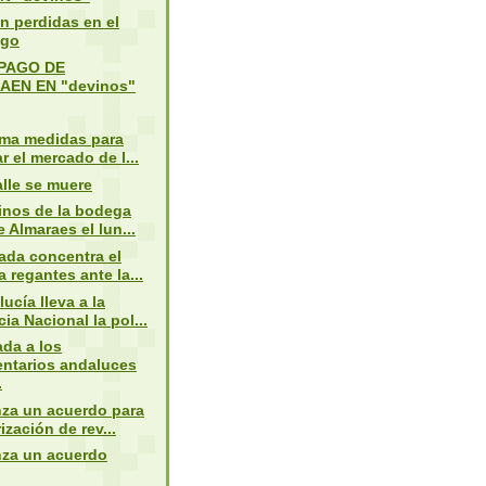
n perdidas en el
ago
 PAGO DE
EN EN "devinos"
ama medidas para
ar el mercado de l...
lle se muere
inos de la bodega
 Almaraes el lun...
ada concentra el
a regantes ante la...
ucía lleva a la
ia Nacional la pol...
ada a los
entarios andaluces
.
nza un acuerdo para
ización de rev...
nza un acuerdo