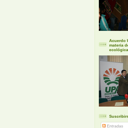
Acuerdo 
materia d
ecológica
Suscribir
Entradas