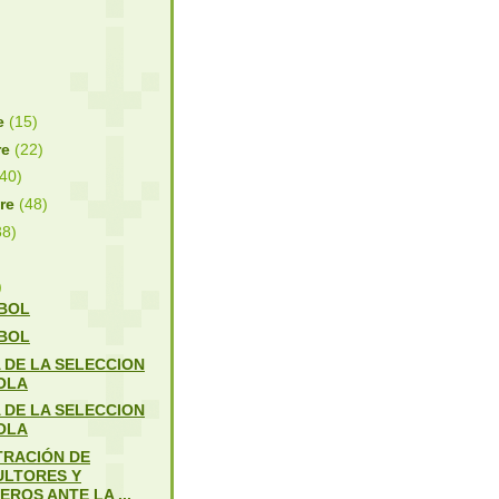
re
(15)
re
(22)
(40)
bre
(48)
38)
)
BOL
BOL
 DE LA SELECCION
OLA
 DE LA SELECCION
OLA
RACIÓN DE
ULTORES Y
ROS ANTE LA ...