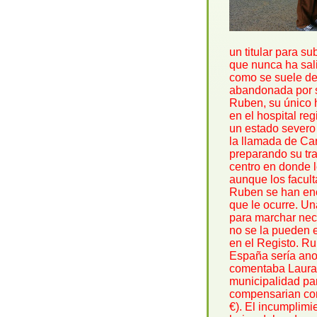
un titular para su
que nunca ha sal
como se suele dec
abandonada por s
Ruben, su único h
en el hospital re
un estado severo 
la llamada de Ca
preparando su tra
centro en donde 
aunque los facult
Ruben se han enc
que le ocurre. Un
para marchar nece
no se la pueden 
en el Registo. R
España sería ano
comentaba Laura q
municipalidad par
compensarian con
€). El incumplim