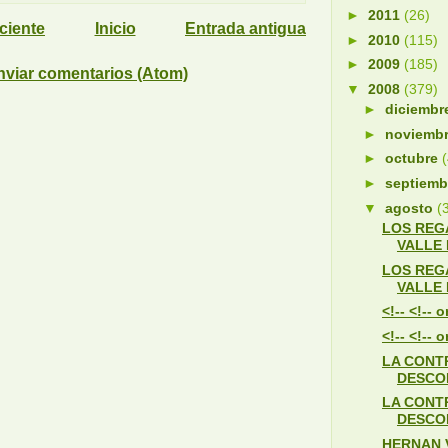
►
2011
(26)
ciente
Inicio
Entrada antigua
►
2010
(115)
►
2009
(185)
nviar comentarios (Atom)
▼
2008
(379)
►
diciemb
►
noviemb
►
octubre
►
septiem
▼
agosto
(
LOS REG
VALLE 
LOS REG
VALLE 
<!-- <!--
<!-- <!--
LA CONT
DESCO
LA CONT
DESCO
HERNAN 