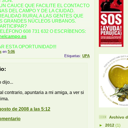
 SON:
UN CAUCE QUE FACILITE EL CONTACTO
AS DEL CAMPO Y DE LA CIUDAD.
REALIDAD RURAL A LAS GENTES QUE
OS GRANDES NÚCLEOS URBANOS.
PARTICIPAR?
ELÉFONO 608 731 632 O ESCRÍBENOS:
nelcampo.es
R ESTA OPORTUNIDAD!!!
s
en
5:06
Etiquetas:
UPA
io:
dijo...
 al contrario, apuntaria a mi amiga, a ver si
xima.
gosto de 2008 a las 5:12
Archivo d
omentario
►
2012
(1)