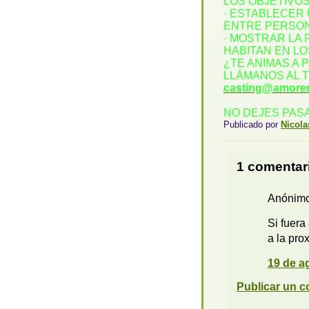
LOS OBJETIVOS
· ESTABLECER 
ENTRE PERSON
· MOSTRAR LA 
HABITAN EN L
¿TE ANIMAS A 
LLÁMANOS AL T
casting@amore
NO DEJES PASA
Publicado por
Nicola
1 comentar
Anónimo 
Si fuera
a la pro
19 de a
Publicar un c