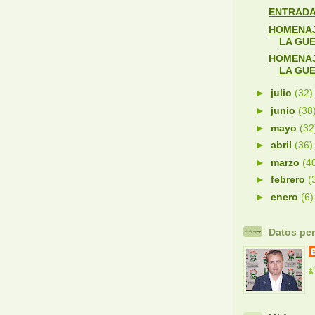
ENTRADA 
HOMENAJ
LA GUE
HOMENAJ
LA GUE
►
julio
(32)
►
junio
(38
►
mayo
(32
►
abril
(36)
►
marzo
(4
►
febrero
(
►
enero
(6)
Datos pe