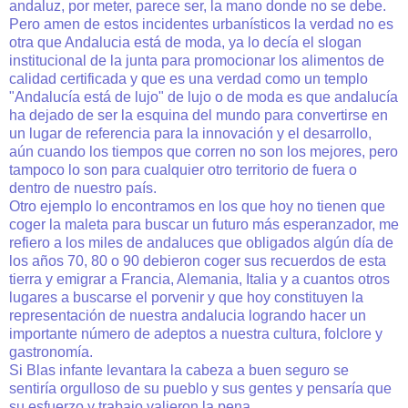
andaluz, por meter, parece ser, la mano donde no se debe.
Pero amen de estos incidentes
urbanísticos
la verdad no es
otra que
Andalucia
está de moda, ya lo
decía
el
slogan
institucional de la junta para promocionar los alimentos de
calidad certificada y que es una verdad como un templo
"
Andalucía
está de lujo" de lujo o de moda es que
andalucía
ha dejado de ser la esquina del mundo para convertirse en
un lugar de referencia para la innovación y el desarrollo,
aún cuando los tiempos que corren no son los mejores, pero
tampoco lo son para cualquier otro territorio de fuera o
dentro de nuestro
país
.
Otro ejemplo lo encontramos en los que hoy no tienen que
coger la maleta para buscar un futuro más esperanzador, me
refiero a los miles de andaluces que obligados
algún
día de
los años 70, 80 o 90 debieron coger sus recuerdos de esta
tierra y emigrar a Francia, Alemania, Italia y a cuantos otros
lugares a buscarse el porvenir y que hoy constituyen la
representación de nuestra
andalucia
logrando hacer un
importante número de
adeptos
a nuestra cultura, folclore y
gastronomía
.
Si
Blas
infante levantara la cabeza a buen seguro se
sentiría
orgulloso de su pueblo y sus gentes y
pensaría
que
su esfuerzo y trabajo valieron la pena.